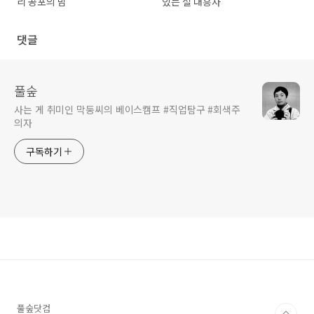
리 공포의 밤
있는 절 대흥사
댓글
풀숲
사는 게 취미인 막둥씨의 베이스캠프 #직업탐구 #회색주
의자
구독하기
풀숲닷컴