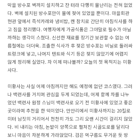
막을 방수포 벽까지 설치하고 잔 터라 다행히 물난리는 전혀 없었
다. 벽에 설치된 방수포만이 물에 젖어 있었을 뿐이다. 마을회관
현관 앞에서 즉석카레와 냄비밥, 캔 참치로 간단히 아침식사를 하
고 짐을 정리했다. 여행자에게 가공식품은 그야말로 필수가 아닐
까하는 생각이 스쳤다. 신선한 재료를 장기간 보관할 수 없는 여
름철에는 더더욱. 조촐한 식사가 후 젖은 방수포는 비닐로 둘러싸
트렁크에 넣고, 나머지 텐트와 식기 등은 젖지 않았기에 어렵지
않게 정리해 실었다. 자 이제 떠나볼까? 오늘의 첫 목적지는 미황
사다.
미황사는 사실 어제 아침까지만 해도 예정에 없던 코스였다. 그러
나 백련사를 거치며 관심을 두게 되었는데, 어제 함께 차를 나누
었던 백련사 원정 스님이 백련사로 오기 전 미황사에 있었고 좋은
곳이라며 추천을 한 덕이었다. 만안리에서 미황사까지는 20킬로
미터 남짓의 거리어서 천천히 가도 그리 오랜 시간이 걸리지 않았
다. 비 내리는 아침, 논밭이 양쪽으로 펼쳐진 시골도로를 달리다
보니 마음이 차분하게 가라앉았다. 검은 먹구름도 무거운 듯 땅