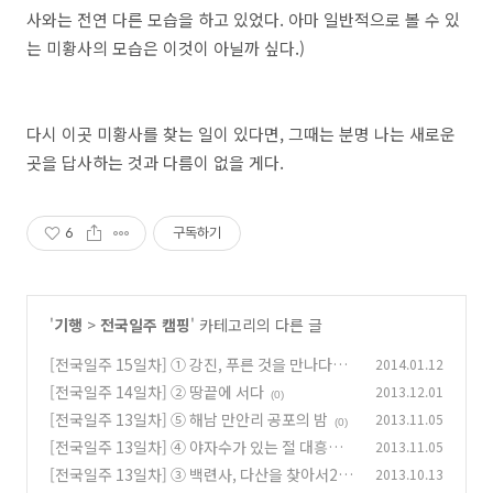
사와는 전연 다른 모습을 하고 있었다. 아마 일반적으로 볼 수 있
는 미황사의 모습은 이것이 아닐까 싶다.)
다시 이곳 미황사를 찾는 일이 있다면, 그때는 분명 나는 새로운
곳을 답사하는 것과 다름이 없을 게다.
6
구독하기
'
기행
>
전국일주 캠핑
' 카테고리의 다른 글
[전국일주 15일차] ① 강진, 푸른 것을 만나다1
2014.01.12
[전국일주 14일차] ② 땅끝에 서다
2013.12.01
(0)
(0)
[전국일주 13일차] ⑤ 해남 만안리 공포의 밤
2013.11.05
(0)
[전국일주 13일차] ④ 야자수가 있는 절 대흥사
2013.11.05
[전국일주 13일차] ③ 백련사, 다산을 찾아서2
2013.10.13
(2)