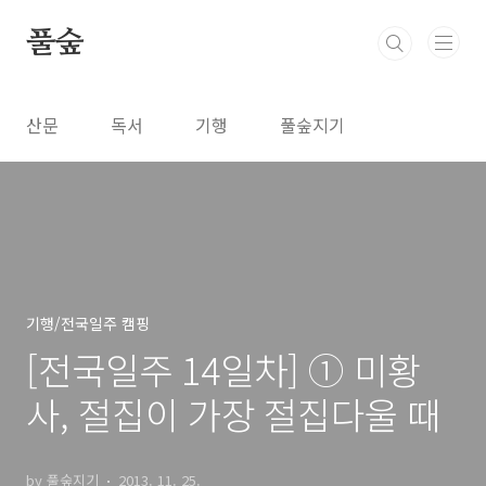
본문 바로가기
풀숲
산문
독서
기행
풀숲지기
기행/전국일주 캠핑
[전국일주 14일차] ① 미황
사, 절집이 가장 절집다울 때
by 풀숲지기
2013. 11. 25.