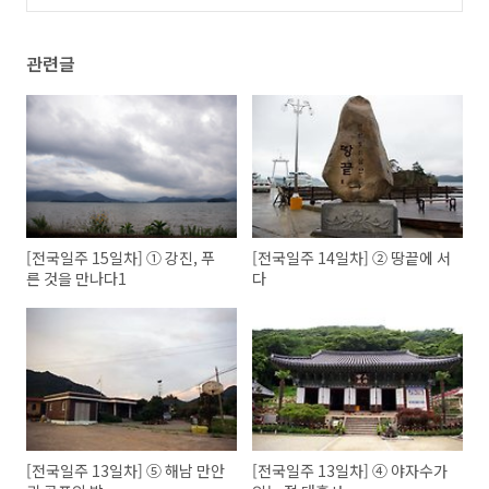
(0)
관련글
[전국일주 15일차] ① 강진, 푸
[전국일주 14일차] ② 땅끝에 서
른 것을 만나다1
다
[전국일주 13일차] ⑤ 해남 만안
[전국일주 13일차] ④ 야자수가