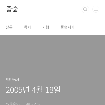
본문 바로가기
풀숲
산문
독서
기행
풀숲지기
저장/농사
2005년 4월 18일
by 풀숲지기
2010. 2. 9.